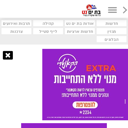
חדשות
אודות בת ים נט
קהילה
תרבות ואירועים
מגזין
חדשות ארציות
לייף סטייל
צרכנות
הבלוגים