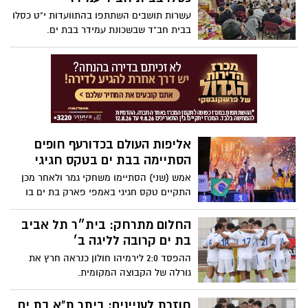
לייצג את ישראל באליפות העולם למאסטרס
עשרות תושבים השתתפו בהתוועדות י"ט כסלו
בדרום קוריאה
בבית חב"ד שבשכונת עמידר בבת ים.
אליפות העולם בכדורעף חופים
הסתיימה בבת ים בטקס חגיגי
אמש (שני) הסתיימו משחקי גמר ולאחר מכן
התקיים טקס חגיגי באמפי פארק בת ים בו
הוענקו מדליות וגביעים לזוכים.
החלום מתרחק: בית״ר תל אביב
בת ים קרובה לליגה ב׳
ההפסד 2:0 לירמיהו חולון כנראה חרץ את
גורלה של הקבוצה המקומית.
חוזרת לעניינים: ביתר ת"א בת ים