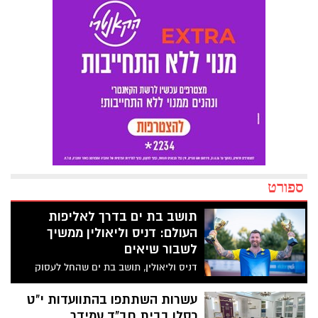
ספורט
תושב בת ים בדרך לאליפות
העולם: דניס וליאולין ממשיך
לשבור שיאים
דניס וליאולין, תושב בת ים שהחל לעסוק
באתלטיקה רק בגיל 24, זכה בתוך שבועיים
בתואר אלוף ישראל בזריקת דיסקוס
עשרות השתתפו בהתוועדות י"ט
ובמדליית הכסף במכבייה. כעת הוא מתכונן
כסלו בבית חב"ד עמידר