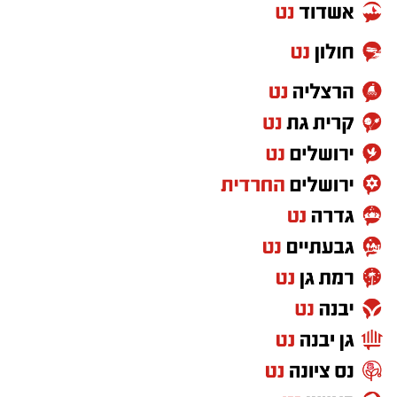
יש לכם מידע חשוב שטרם נחשף? צילומים מאירוע
חדשותי? מצאתם טעות בכתבה? נשמח שתשתפו
אותנו
מאור אסור- באדיבות בן מלניק
רז משען- כדורגל, נבחרת ישראל בוגרים