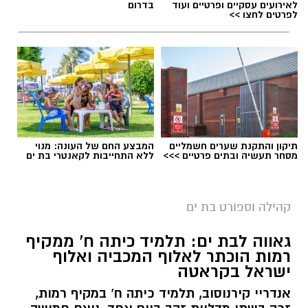
לאירועים עסקיים ופרטיים ועוד
בדרום
לפרטים לחצו >>
תיקון והתקנת שערים חשמליים
המבצע החם של העונה: מנוי
מסחר תעשיה ובתים פרטיים >>>
ללא התחייבות לקאנטרי בת ים
קרדיט צילום: רועי כפיר
גאווה מקומית לבת ים: דניס וליאולין ממשיך לרשום
קהילה וספורט בת ים
הישגים מרשימים בענף האתלטיקה הקלה.
גאווה לבת ים: תלמיד כיתה ח' ממקיף
רמות הוכתר לאלוף המכביה ואלוף
וליאולין, שגילה את עולם האתלטיקה רק בגיל 24,
ישראל בקראטה
הצליח בזכות עבודה קשה, התמדה ונחישות להפוך
לאחד הספורטאים הבולטים בענף זריקת הדיסקוס
אנדריי קירנוסוב, תלמיד כיתה ח' במקיף רמות,