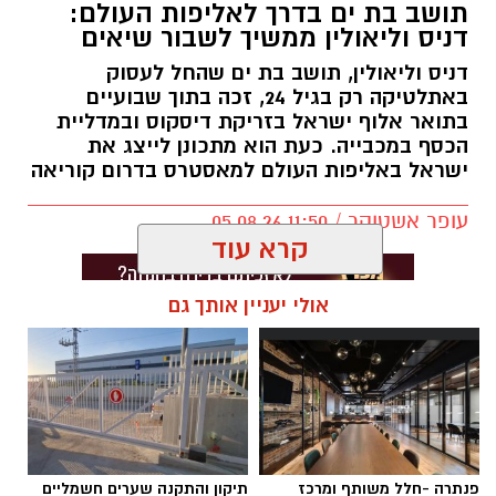
תושב בת ים בדרך לאליפות העולם:
דניס וליאולין ממשיך לשבור שיאים
דניס וליאולין, תושב בת ים שהחל לעסוק
באתלטיקה רק בגיל 24, זכה בתוך שבועיים
בתואר אלוף ישראל בזריקת דיסקוס ובמדליית
הכסף במכבייה. כעת הוא מתכונן לייצג את
ישראל באליפות העולם למאסטרס בדרום קוריאה
עופר אשטוקר / 11:50 05.08.26
קרא עוד
אולי יעניין אותך גם
תגים:
דניס וליאולין
פנתרה -חלל משותף ומרכז
תיקון והתקנה שערים חשמליים