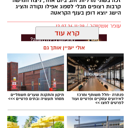
זכה בשתי מדליות זהב ביום אחד, ניצח חמישה
בישראל.
קרבות רצופים מבלי לספוג אפילו נקודה והציג
הישג יוצא דופן בענף הקראטה
בשבועיים האחרונים הוסיף לרשימת הישגיו שני
תארים משמעותיים: אלוף ישראל בזריקת דיסקוס
עופר אשטוקר / 11:28 12.07.26
וסגן אלוף המכבייה באותו הענף.
קרא עוד
אולי יעניין אותך גם
תגים:
אנדריי קירנוסוב
,
מקיף רמות בת ים
פנתרה -חלל משותף ומרכז
תיקון והתקנת שערים חשמליים
לאירועים עסקיים ופרטיים ועוד
מסחר תעשיה ובתים פרטיים >>>
לפרטים לחצו >>
כעת פניו לאתגר הבא – אליפות העולם בזריקת