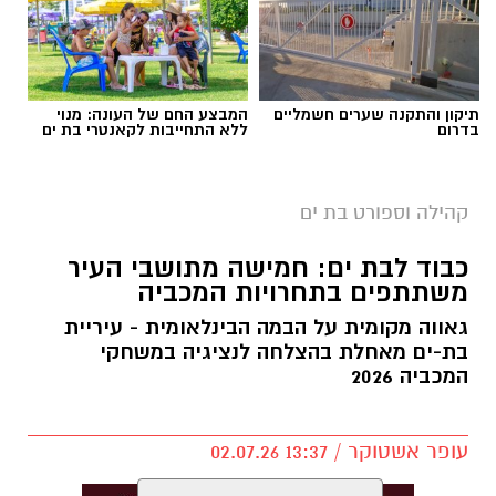
דיסקוס למאסטרס, שתתקיים ב־22 באוגוסט בדרום
קוריאה, שם ייצג את ישראל וינסה להמשיך את
רצף ההצלחות.
בעיר בת ים בירכו על הישגיו ואיחלו לו הצלחה רבה
תיקון והתקנה שערים חשמליים
המבצע החם של העונה: מנוי
בדרום
ללא התחייבות לקאנטרי בת ים
בהמשך הדרך ובייצוג המדינה על הבמה
צילומים: פייסבוק מקיף רמות בבת ים
הבינלאומית.
אנדריי קירנוסוב, תלמיד כיתה ח' בבית הספר מקיף
קהילה וספורט בת ים
רמות בבת ים, רשם הישג ספורטיבי יוצא דופן
כבוד לבת ים: חמישה מתושבי העיר
כשהוכתר גם לאלוף המכביה וגם לאלוף ישראל
יש לכם מידע חשוב שטרם נחשף? צילומים מאירוע
משתתפים בתחרויות המכביה
בקראטה, במסגרת יום תחרויות שנערך ביום חמישי
חדשותי? מצאתם טעות בכתבה? נשמח שתשתפו
גאווה מקומית על הבמה הבינלאומית - עיריית
(9 ביולי) ברעננה.
אותנו
בת-ים מאחלת בהצלחה לנציגיה במשחקי
המכביה 2026
במהלך היום התקיימו שניים מהטורנירים היוקרתיים
ביותר בענף הקראטה בישראל – משחקי המכביה
ואליפות ישראל – ובשניהם עמד אנדריי על ראש
עופר אשטוקר / 13:37 02.07.26
הפודיום.