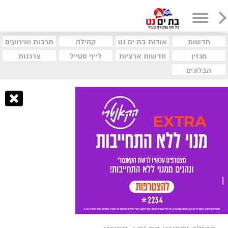
חדשות
אודות בת ים נט
קהילה
תרבות ואירועים
מגזין
חדשות ארציות
לייף סטייל
צרכנות
הבלוגים