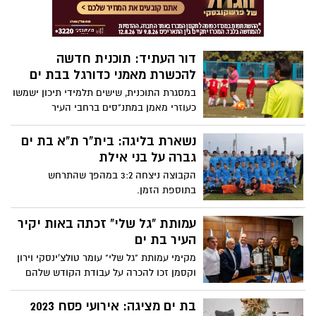
דור העתיד: תוכנית חדשה
להכשרת מאמני כדורגל בבת ים
במסגרת התוכנית, שישים תלמידי תיכון ישמשו
כעוזרי מאמן במתנ"סים ברחבי העיר
והמצטיינים שבהם, ישלחו לקורס מאמן
קהילתי בווינגייט שממנו יצאו עם תעודת
נשארת בליגה: בית"ר ת"א בת ים
מדריך רשמית.
גברה על בני אילת
הקבוצה ניצחה 3:2 במהפך שהתרחש
בתוספת הזמן.
עמותת "גל שלי" זכתה באות יקיר
העיר בת ים
מקימי עמותת "גל שלי" עומר טולצ'ינסקי וירון
וקסמן זכו להכרה על עבודת הקודש שלהם
בת ים מציגה: אירועי פסח 2023