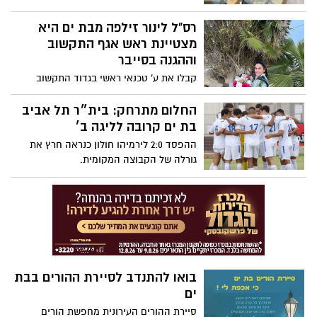
נציגה מקומית של בת ים - ירין עזרן. ירין היא
בוגרת התנועה העירונית קצ״ב, יצאה לשנת
רס"ל לינור זילפה מבת ים היא
שירות עם נערים בסיכון ובהמשך התגייסה
מצטיינת ראש אגף התקשוב
להיות לוחמת בגדוד קרקל. כיום ירין היא
וההגנה בסייבר
רס״רית בגדוד הפיקוד של בית הספר להגנת
קבלו את ע' טכנאי ראשי בגדוד התקשוב
הגבולות. יישר כח!
"הבשור" של אוגדת עזה, רס"ל לינור זילפה
מבת ים, מצטיינת ראש אגף התקשוב וההגנה
החלום מתרחק: בית״ר תל אביב
בסייבר ליום העצמאות ה – 75!
בת ים קרובה לליגה ב׳
ההפסד 2:0 לירמיהו חולון כנראה חרץ את
גורלה של הקבוצה המקומית.
בואו להתנדב לסיירת ההורים בבת
ים
סיירת ההורים העירונית מחפשת הורים