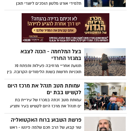
תלמידי אורט מלטון הופכים ליוצרי תוכן
דיגיטלי בפרויקט ראשון מסוגו בישראל
בצל המלחמה - הכנה לצבא
במגזר החרדי
תנועת אחריי מרחיבה פעילות ותפתח 70
תוכניות חדשות בשנת הלימודים הקרובה. בין
היתר תפתח כ-30 מסגרות בחברה החרדית,
בהן קבוצות הכנה לצבא.
עמותת מטב תנהל את מרכז היום
לקשיש בבת ים
עמותת מטב זכתה במכרז של עיריית בת
ים תנהל את מרכז היום לקשיש בעיר ותציע
מסגרת חברתית-טיפולית לאזרחים הוותיקים
תושבי העיר
פרשת השבוע ברוח האקטואליה
טור קבוע של הרב חכם שלמה פינטו - ראש