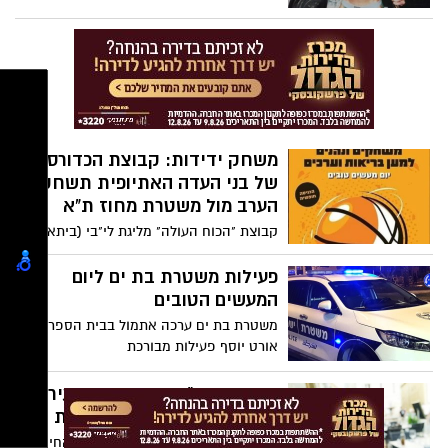
משחק ידידות: קבוצת הכדורסל
של בני העדה האתיופית תשחק
הערב מול משטרת מחוז ת"א
קבוצת "הכוח העולה" מליגת לי"בי (ביתא
ישראל) תשחק במעמד ראש העיר ומפקד
תחנת בת ים.
פעילות משטרת בת ים ליום
המעשים הטובים
משטרת בת ים ערכה אתמול בבית הספר
אורט יוסף פעילות מבורכת
ורד דנינו, יו"ר ועד ההורים העירוני
בטור בלעדי וחשוב על חרמות
יו"ר ועד ההורים העירוני של מוסדות החינוך