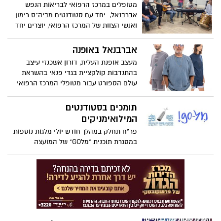
מטופלים במרכז הרפואי לבריאות הנפש
אברבנאל, יחד עם סטודנטים מביה"ס רימון
ואנשי הצוות של המרכז הרפואי, יוצרים יחד
שירים מקוריים שכתבו והלחינו במסגרת
פרויקט "פזמון הלב אברבנאל"
אברבנאל באופנה
מעצב אופנת העלית, דורון אשכנזי עיצב
בהתנדבות קולקציית בגדי פנאי בהשראת
עולם הספורט עבור מטופלי המרכז הרפואי
לבריאות הנפש אברבנאל
תומכים בסטודנטים
המילואימניקים
פר"ח תחלק במהלך חודש יולי מלגות נוספות
במסגרת תוכנית "מלGO" של המועצה
להשכלה גבוהה בהיקף של 30 מיליון ש"ח,
המיועדות לחיילי מילואים וכוחות הביטחון
זכאים ששירתו לפחות 21 יום מפרוץ הלחימה