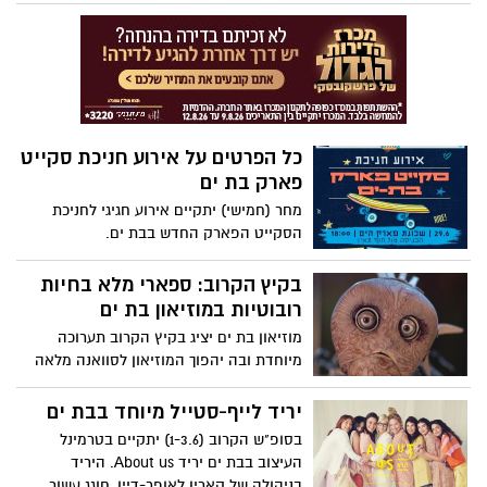
בת-ים, יבנה, גדרה, רמלה, לוד, אזור ועוד
ערכות החייאה מתקדמות והצטרפו לכונני
התגובה המיידית של מד"א.
כל הפרטים על אירוע חניכת סקייט
פארק בת ים
מחר (חמישי) יתקיים אירוע חגיגי לחניכת
הסקייט הפארק החדש בבת ים.
בקיץ הקרוב: ספארי מלא בחיות
רובוטיות במוזיאון בת ים
מוזיאון בת ים יציג בקיץ הקרוב תערוכה
מיוחדת ובה יהפוך המוזיאון לסוואנה מלאה
בחיות רובוטיות.
יריד לייף-סטייל מיוחד בבת ים
בסופ"ש הקרוב (1-3.6) יתקיים בטרמינל
העיצוב בבת ים יריד About us. היריד
בניהולה של קארין לאופר-דיין, חוגג עשור