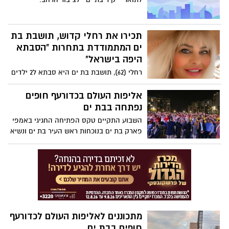
תכירו את רחלי קדוש, תושבת בת
ים המתמודדת בתחרות "הסבתא
היפה בישראל"
רחלי (62), תושבת בת ים היא סבתא ל2 ילדים
ו6 נכדים שהולכת להתחרות על התואר מול 32
נשים נוספות: "אנחנו קבוצה של 32 נשים
אליפות העולם בכדורעף חופים
מדהימות ומצליחות וכל אחת מביאה את
נפתחה בבת ים
עצמה בשיא העוצמה".
השבוע התקיים טקס הפתיחה החגיגי באמפי
פארק בת ים בנוכחות ראש העיר בת ים ונשיא
התאחדות העולמית לספורט בתי הספר לורן
פטרינקה,
מתכוננים לאליפות העולם לכדורעף
חופים בבת ים