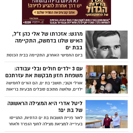
מרגש: אזכרתו של אלי כהן ז"ל,
האיש שלנו בדמשק, התקיימה
בבת ים
ביום החמישי האחרון, התקיימה בבית הכנסת
"ישורון" בבת ים, אזכרתו של אלי כהן, מגדולי
המרגלים הישראלים ו"האיש שלנו בדמשק".
עם 3 ילדים חולים ובלי עבודה:
כהן, שהוצא להורג בדמשק, לאחר שהתגלה
משפחת חזון מבקשת את עזרתכם
כמרגל ישראלי, התגורר עם משפחתו בבת ים.
אורלי וקובי, תושבי בת ים, הם הורים לחמישה
צפו בנאומו המרגש של אחיו הקטן, אברהם.
ילדים, שלושה מתוכם סובלים מבעיות בריאות
קשות. כעת, לאחר שקובי פוטר מעבודתו -
הם פונים לעזרה ומבקשים מכל מי שידו
ליטל אדרי היא המצילה הראשונה
משגת, לסייע לכלכלת המשפחה.
של בת ים!
לאור פניית תושבות בת ים הדתיות, התגייסו
בעירייה למציאת מצילה לחוף הנפרד ולאחר
חיפושים רבים, נכנסה ליטל אדרי לסוכת