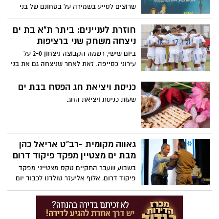
שרוצים לסייע בשמירה על בטחונם של בני
הנוער בעיר. כל הורה שרואה עצמו מתאים
ובעל ערב פנוי אחת לשבועיים מוזמן
חוזרת לעניינים: ביתר ת"א בת ים
להצטרף. לפרטים: מוטי - 0584123453
ניצחה משחק שני ברציפות
ביום שישי, רשמה הקבוצה ניצחון 2-0 על
עירוני כסייפה. זאת לאחר שניצחה גם את בני
אילת.
כניסת ויציאת חג הפסח בבת ים
שעות כניסת ויציאת החג.
גאווה מקומית -רב"ט אריאל כהן
מבת ים מצטיין מפקד פיקוד דרום
בשבוע שעבר התקיים טקס מצטייני מפקד
פיקוד דרום, אלוף אליעזר טולדנו לכבוד יום
העצמאות ה-75. בין כלל המצטיינים נבחר
רב"ט אריאל כהן מבת ים שמשרת כחובש
בגדוד קרקל.