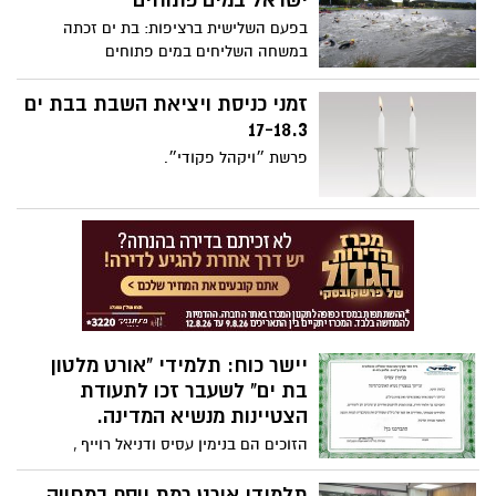
ישראל במים פתוחים
בפעם השלישית ברציפות: בת ים זכתה
במשחה השליחים במים פתוחים
זמני כניסת ויציאת השבת בבת ים
17-18.3
פרשת ״ויקהל פקודי״.
יישר כוח: תלמידי "אורט מלטון
בת ים" לשעבר זכו לתעודת
הצטיינות מנשיא המדינה.
הזוכים הם בנימין עסיס ודניאל רוייף ,
הלומדים לתואר ראשון באוניברסיטה
הפתוחה.
תלמידי אורט רמת יוסף במחווה