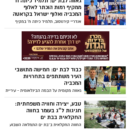
גאווה לבת ים: תלמיד כיתה ח'
ובמדליית הכסף במכבייה. כעת הוא מתכונן
ממקיף רמות הוכתר לאלוף
לייצג את ישראל באליפות העולם למאסטרס
המכביה ואלוף ישראל בקראטה
בדרום קוריאה
אנדריי קירנוסוב, תלמיד כיתה ח' במקיף
רמות, זכה בשתי מדליות זהב ביום אחד, ניצח
חמישה קרבות רצופים מבלי לספוג אפילו
נקודה והציג הישג יוצא דופן בענף הקראטה
כבוד לבת ים: חמישה מתושבי
העיר משתתפים בתחרויות
המכביה
גאווה מקומית על הבמה הבינלאומית - עיריית
בת-ים מאחלת בהצלחה לנציגיה במשחקי
המכביה 2026
טבע, יצירה וחוויה משפחתית:
חגיגות ל״ג בעומר בחווה
החקלאית בבת ים
החווה החקלאית ב־בת ים התמלאה השבוע
במשפחות, ילדים ותושבים שנהנו מאחר