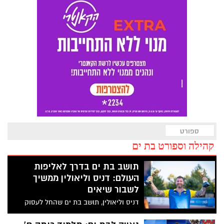
ספורט
קהילה וספורט בת ים
תושב בת ים בדרך לאליפות
העולם: דניס וליאולין ממשיך
לשבור שיאים
דניס וליאולין, תושב בת ים שהחל לעסוק
באתלטיקה רק בגיל 24, זכה בתוך שבועיים
בתואר אלוף ישראל בזריקת דיסקוס