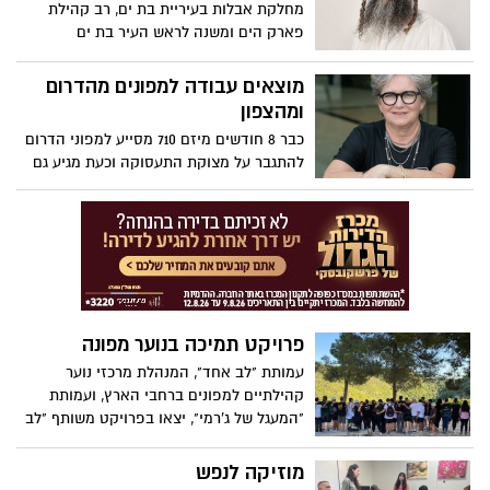
מחלקת אבלות בעיריית בת ים, רב קהילת
פארק הים ומשנה לראש העיר בת ים
מוצאים עבודה למפונים מהדרום
ומהצפון
כבר 8 חודשים מיזם 710 מסייע למפוני הדרום
להתגבר על מצוקת התעסוקה וכעת מגיע גם
לצפון. היזמת החברתית חנה רדו הקימה את
המיזם יחד עם קרן מיראז' ישראל ומתקוממת
אל מול הטיפול במצב בצפון.
פרויקט תמיכה בנוער מפונה
עמותת "לב אחד", המנהלת מרכזי נוער
קהילתיים למפונים ברחבי הארץ, ועמותת
"המעגל של ג'רמי", יצאו בפרויקט משותף "לב
אחד - מעגל אחד"
מוזיקה לנפש