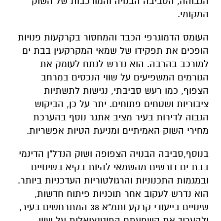
הגבוהה, הסביבה הבנויה והמורכבות של השוק
המקומי.
העומס הדמוגרפי הכבד והמחסור בקרקעות פנויות
הופכים את תפקידו של שמאי המקרקעין בבת ים
למורכב בהרבה. הוא נדרש לנתח לעומק את
הגורמים המשפיעים על שווי הנכסים במרחב
הצפוף, כמו רעש סביבתי, נגישות לתשתיות
ציבוריות ושטחים פתוחים. יתר על כן, הביקוש
הגבוה לדירות בעיר מציב אתגר נוסף בהערכת
מחירי השוק האמיתיים ומניעת הטיות אפשריות.
בנוסף,סביבה הבנויה הצפופה ושוק הנדל"ן הדינמי
בבת ים דורשים מהשמאי להיות בקיא בשינויים
ובמגמות התכנוניות והרגולטוריות העדכניות ביותר.
הוא נדרש לעקוב אחר תוכניות פיתוח חדשות,
שינויים בייעודי קרקע ותמ"א 38 המתרחשים בעיר,
ולהעריך את השפעתם הפוטנציאלית על שווי