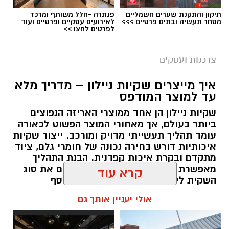
תיקון והתקנת שערים חשמליים
פנתרה -חלל משותף ומרכז
מסחר תעשיה ובתים פרטיים >>>
לאירועים עסקיים ופרטיים ועוד
לפרטים לחצו >>
magnific
צרכנות ועסקים
הסיבה אינה בהכרח חוסר הקשבה או קושי בהבנה.
מידע חדש דורש חזרה, תרגול ושימוש פעיל כדי
איך מייצרים שקיות ניילון – מדריך מלא
עד למוצר המודפס
להפוך לידע שאפשר לשלוף בזמן שיחה, כתיבה או
מבחן. כאן יכולה הקלטת השיעור, כאשר היא
שקיות ניילון הן אחד ממוצרי האריזה הנפוצים
ביותר בעולם, אך מאחורי המוצר הפשוט לכאורה
מתבצעת בהסכמה ובאמצעות כלי מתאים, להפוך
עומד תהליך תעשייתי מדויק ומורכב. ייצור שקיות
מעותק של המפגש לכלי עבודה שימושי.
איכותיות דורש בחירה נכונה של חומרי גלם, ציוד
מתקדם ובקרת איכות קפדנית. הבנת התהליך
מאפשרת לבחור ספק מקצועי, להתאים את סוג
למה הקלטה יכולה להשתלב בתהליך לימוד
השקית לייעוד המדויק ולהפיק ערך מוסף
אנגלית?
מהשקית כמוצר מיתוגי ולא רק ככלי נשיאה.
קרא עוד
בתהליך של לימוד אנגלית, לא תמיד מספיק להבין
תוכן שיווקי / 09:08 08.07.26
אולי יעניין אותך גם
את ההסבר פעם אחת. התלמיד נדרש לזכור אוצר