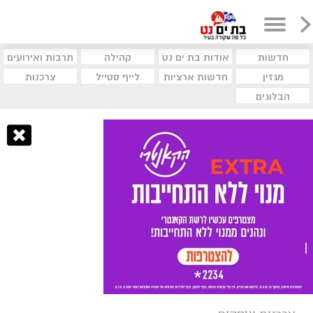
חדשות
אודות בת ים נט
קהילה
תרבות ואירועים
מגזין
חדשות ארציות
לייף סטייל
צרכנות
הבלוגים