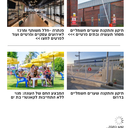
מילים, לזהות מבנים דקדוקיים, לשפר הגייה
ולהשתמש בשפה במהירות, לעיתים ללא זמן
לחשוב על כל מילה.
תגים:
שקיות ניילון
תיקון והתקנת שערים חשמליים
פנתרה -חלל משותף ומרכז
מסחר תעשיה ובתים פרטיים >>>
לאירועים עסקיים ופרטיים ועוד
לפרטים לחצו >>
חומרי הגלם: פוליאתילן וסוגי הפלסטיק המרכזיים
הבסיס לרוב שקיות הניילון הוא פוליאתילן (PE) –
פולימר תרמופלסטי המופק מנפט או גז טבעי.
בתהליך פטרוכימי הופכים את חומרי הגלם
למונומרים, ולאחר מכן לפולימרים ארוכי שרשרת
היוצרים גרנולות פלסטיק. שני הסוגים העיקריים הם
תיקון והתקנה שערים חשמליים
המבצע החם של העונה: מנוי
פוליאתילן בצפיפות נמוכה (LDPE) המתאים
בדרום
ללא התחייבות לקאנטרי בת ים
הקלטה מאפשרת לחזור לרגעים שבהם המורה
לשקיות רכות וגמישות, ופוליאתילן בצפיפות גבוהה
תיקן משפט, הסביר הבדל בין שתי מילים או הדגים
(HDPE) המתאים לשקיות דקות אך חזקות, כמו
כיצד לבטא צליל מסוים. סוג התיקונים הממוקדים