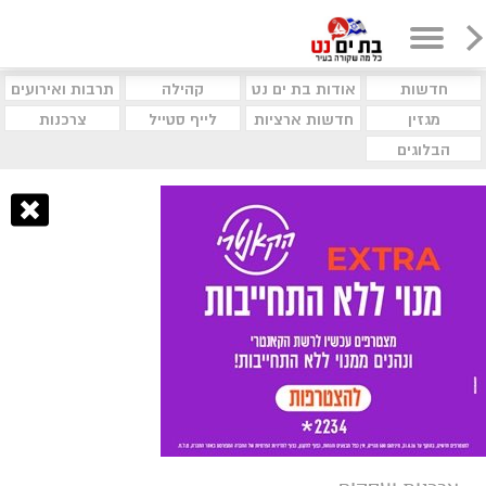
חדשות
אודות בת ים נט
קהילה
תרבות ואירועים
מגזין
חדשות ארציות
לייף סטייל
צרכנות
הבלוגים