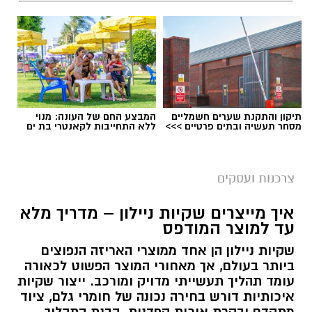
תיקון והתקנת שערים חשמליים
המבצע החם של העונה: מנוי
מסחר תעשיה ובתים פרטיים >>>
ללא התחייבות לקאנטרי בת ים
magnific
צרכנות ועסקים
הסיבה אינה בהכרח חוסר הקשבה או קושי בהבנה.
מידע חדש דורש חזרה, תרגול ושימוש פעיל כדי
איך מייצרים שקיות ניילון – מדריך מלא
עד למוצר המודפס
להפוך לידע שאפשר לשלוף בזמן שיחה, כתיבה או
מבחן. כאן יכולה הקלטת השיעור, כאשר היא
שקיות ניילון הן אחד ממוצרי האריזה הנפוצים
ביותר בעולם, אך מאחורי המוצר הפשוט לכאורה
מתבצעת בהסכמה ובאמצעות כלי מתאים, להפוך
עומד תהליך תעשייתי מדויק ומורכב. ייצור שקיות
מעותק של המפגש לכלי עבודה שימושי.
איכותיות דורש בחירה נכונה של חומרי גלם, ציוד