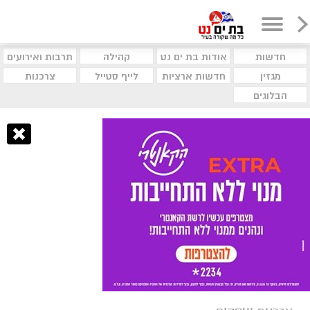
חדשות
אודות בת ים נט
קהילה
תרבות ואירועים
מגזין
חדשות ארציות
לייף סטייל
צרכנות
הבלוגים