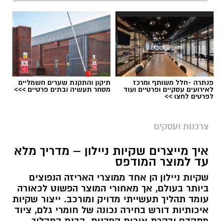
פנתרה -חלל משותף ומרכז
תיקון והתקנת שערים חשמליים
לאירועים עסקיים ופרטיים ועוד
מסחר תעשיה ובתים פרטיים >>>
לפרטים לחצו >>
magnific
צרכנות ועסקים
הסיבה אינה בהכרח חוסר הקשבה או קושי בהבנה.
מידע חדש דורש חזרה, תרגול ושימוש פעיל כדי
איך מייצרים שקיות ניילון – מדריך מלא
עד למוצר המודפס
להפוך לידע שאפשר לשלוף בזמן שיחה, כתיבה או
מבחן. כאן יכולה הקלטת השיעור, כאשר היא
שקיות ניילון הן אחד ממוצרי האריזה הנפוצים
ביותר בעולם, אך מאחורי המוצר הפשוט לכאורה
מתבצעת בהסכמה ובאמצעות כלי מתאים, להפוך
עומד תהליך תעשייתי מדויק ומורכב. ייצור שקיות
מעותק של המפגש לכלי עבודה שימושי.
איכותיות דורש בחירה נכונה של חומרי גלם, ציוד
מתקדם ובקרת איכות קפדנית. הבנת התהליך