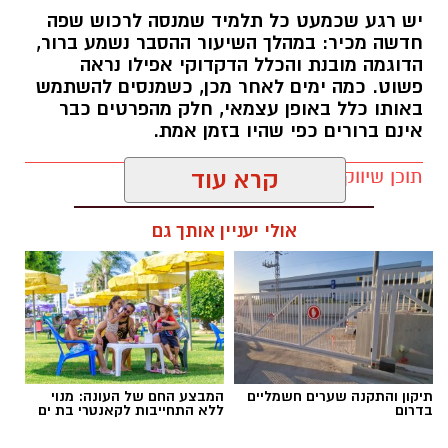
יש רגע שכמעט כל תלמיד שמנסה לרכוש שפה
חדשה מכיר: במהלך השיעור ההסבר נשמע ברור,
הדוגמה מובנת והכלל הדקדוקי אפילו נראה
פשוט. כמה ימים לאחר מכן, כשמנסים להשתמש
באותו כלל באופן עצמאי, חלק מהפרטים כבר
אינם ברורים כפי שהיו בזמן אמת.
תוכן שיווקי / 15:38 29.07.26
קרא עוד
אולי יעניין אותך גם
תגים:
מהפכת ההקלטה
תיקון והתקנה שערים חשמליים
המבצע החם של העונה: מנוי
בדרום
ללא התחייבות לקאנטרי בת ים