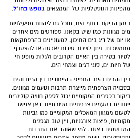
והמתים הארוכים, לשחות במים הצלולים וליהנות
מהפינות הנוסטלגיות של הממצאים ב
נופש בחו"ל
.
בזמן הביקור בחוף הים, תוכל גם ליהנות מפעילויות
מים מגוונות כמו שיט בקאנו, ספורטים מים אחרים
או יום של דיג בים התיכון. למעוניינים בהרפתקאות
מתמשכות, ניתן לשכור סירות יאכטה או להצטרף
לסיור בסירה בין האיים הקרובים ולגלות מופע חי
של חיות ים, סוגי דגים וצמחי הים
.
בין ההרים והים
:
החפיפה הייחודית בין הרים והים
בסבויה הצרפתית מייצרת תרבות וטעמים מגוונים.
ביקור בכפרים המקומיים יכול לספק חוויה קולינרית
ייחודית בטעמים צרפתיים מסורתיים. כאן אפשר
לטעום ממגוון המאכלים המקומיים כמו גבינות
מקומיות, פיצות אורגניות, ויין טוב מגפנים
המבוססים באזור
.
למי שאוהב את התרבות
וההיסטוריה, ישנם מספר אתרים מעניינים לבקר