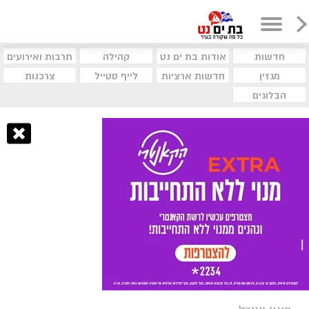
חדשות
אודות בת ים נט
קהילה
תרבות ואירועים
מגזין
חדשות ארציות
לייף סטייל
צרכנות
הבלוגים