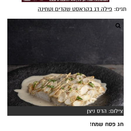
תגים:
פילה דג בקראסט שקדים וטחינה
צילום: הדס ניצן
חג פסח שמח!