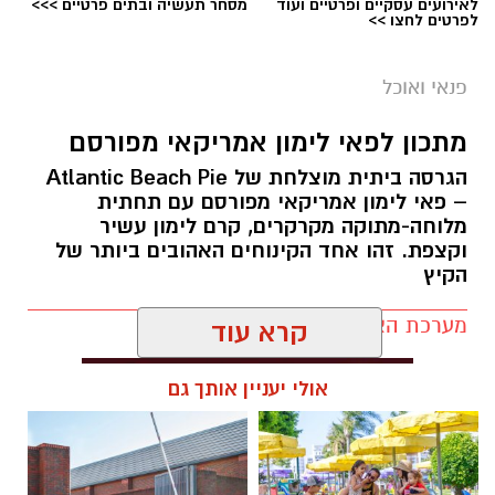
לאירועים עסקיים ופרטיים ועוד
מסחר תעשיה ובתים פרטיים >>>
מטגנים את הבצל במשך כ-2 דקות.
לפרטים לחצו >>
מוסיפים את קוביות הפלפלים ומקפיצים 3–4
דקות, עד שהן מתרככות אך נשארות מעט
פנאי ואוכל
פריכות.
בקערה טורפים את הביצים עם המלח,
מתכון לפאי לימון אמריקאי מפורסם
הפלפל, הפפריקה והכורכום.
הגרסה ביתית מוצלחת של Atlantic Beach Pie
מוסיפים את עשבי התיבול ואת הגבינה (אם
– פאי לימון אמריקאי מפורסם עם תחתית
משתמשים) ומערבבים.
מלוחה-מתוקה מקרקרים, קרם לימון עשיר
ופל בלגי במילוי שוקולד וחלוה צילום הדס ניצן
וקצפת. זהו אחד הקינוחים האהובים ביותר של
יוצקים את תערובת הביצים למחבת מעל
הקיץ
מצרכים (לכ-4 ופלים גדולים
):
הפלפלים.
מנמיכים את האש, מכסים ומבשלים כ-4
מערכת האתר / 09:33 23.07.26
1 ו-1/2 כוסות קמח
דקות.
קרא עוד
מקפלים את החביתה ומגישים חמה.
2 ביצים
טיפ לשדרוג
אולי יעניין אותך גם
אפשר להוסיף:
תגים:
פאי לימון אמריקאי מפורסם