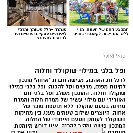
המבצע החם של העונה: מנוי
פנתרה -חלל משותף ומרכז
ללא התחייבות לקאנטרי בת ים
לאירועים עסקיים ופרטיים ועוד
לפרטים לחצו >>
ai
מצרכים (ל-2 מנות)
פנאי ואוכל
4 ביצים
ופל בלגי במילוי שוקולד וחלוה
½ פלפל אדום, חתוך לקוביות קטנות
לרגל חג האהבה, מגישה חברת "אחוה" מתכון
½ פלפל צהוב, חתוך לקוביות קטנות
לקינוח מפנק, מרשים וקל להכנה: ופל בלגי במילוי
¼ פלפל ירוק, חתוך לקוביות קטנות
שוקולד וחלוה. המתכון משלב ופל בלגי חם
½ בצל קטן קצוץ דק (לא חובה)
ואוורירי עם מילוי עשיר של ממרח חלוה וממרח
2 כפות פטרוזיליה קצוצה
טחינה בטעם שוקולד ללא תוספת סוכר של
אחוה, היוצרים שילוב טעמים מענג בין מתיקות
2 כפות עירית קצוצה
השוקולד לעומק הטעם הייחודי של החלוה.
2 כפות גבינה בולגרית מפוררת (לא חובה)
המתכון פשוט ומהיר להכנה, אינו דורש מיומנות
½ כפית פפריקה מתוקה
מיוחדת ומתאים לכל מי שמעוניין להפתיע את בן