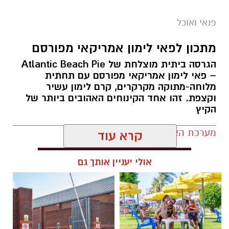
פנאי ואוכל
מתכון לפאי לימון אמריקאי מפורסם
הגרסה ביתית מוצלחת של Atlantic Beach Pie
– פאי לימון אמריקאי מפורסם עם תחתית
מלוחה-מתוקה מקרקרים, קרם לימון עשיר
ופל בלגי במילוי שוקולד וחלוה צילום הדס ניצן
וקצפת. זהו אחד הקינוחים האהובים ביותר של
הקיץ
מצרכים (לכ-4 ופלים גדולים
):
מערכת האתר / 09:33 23.07.26
1 ו-1/2 כוסות קמח
קרא עוד
2 ביצים
אולי יעניין אותך גם
תגים:
פאי לימון אמריקאי מפורסם