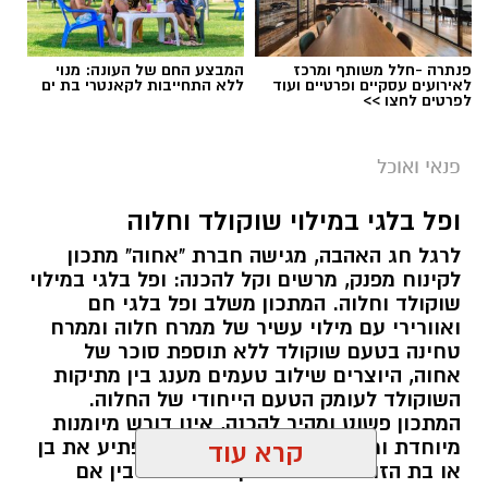
פנתרה -חלל משותף ומרכז
המבצע החם של העונה: מנוי
לאירועים עסקיים ופרטיים ועוד
ללא התחייבות לקאנטרי בת ים
לפרטים לחצו >>
פנאי ואוכל
ופל בלגי במילוי שוקולד וחלוה
לרגל חג האהבה, מגישה חברת "אחוה" מתכון
לקינוח מפנק, מרשים וקל להכנה: ופל בלגי במילוי
שוקולד וחלוה. המתכון משלב ופל בלגי חם
ואוורירי עם מילוי עשיר של ממרח חלוה וממרח
טחינה בטעם שוקולד ללא תוספת סוכר של
אחוה, היוצרים שילוב טעמים מענג בין מתיקות
השוקולד לעומק הטעם הייחודי של החלוה.
המתכון פשוט ומהיר להכנה, אינו דורש מיומנות
מיוחדת ומתאים לכל מי שמעוניין להפתיע את בן
קרא עוד
או בת הזוג במחווה מתוקה ומיוחדת. בין אם