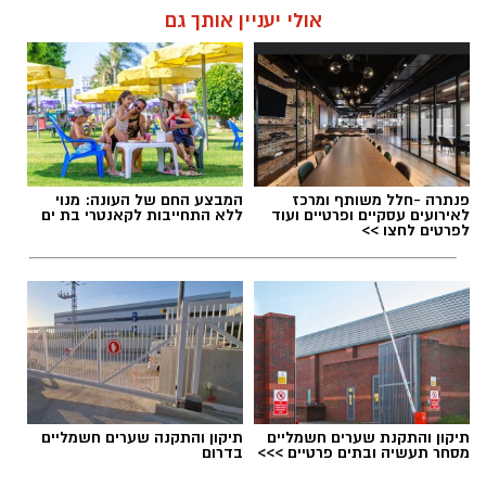
מדובר בארוחת בוקר מפנקת, קינוח לארוחה
אולי יעניין אותך גם
רומנטית או פינוק זוגי בסוף היום, הוופל הבלגי
בטעם שוקולד וחלוה יהפוך כל רגע לחגיגה של
אהבה. ט"ו באב שמח!
אלדה נתנאל / 09:09 26.07.26
פנתרה -חלל משותף ומרכז
המבצע החם של העונה: מנוי
לאירועים עסקיים ופרטיים ועוד
ללא התחייבות לקאנטרי בת ים
לפרטים לחצו >>
תגים:
ופל בלגי במילוי שוקולד וחלוה
תיקון והתקנת שערים חשמליים
תיקון והתקנה שערים חשמליים
מסחר תעשיה ובתים פרטיים >>>
בדרום