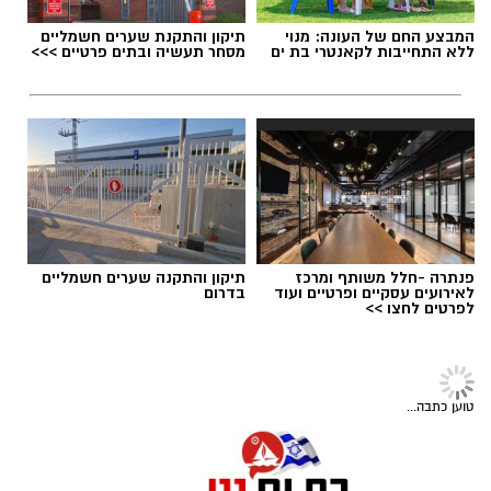
המבצע החם של העונה: מנוי
תיקון והתקנת שערים חשמליים
ללא התחייבות לקאנטרי בת ים
מסחר תעשיה ובתים פרטיים >>>
1 כף סוכר
1 כפית תמצית וניל
1/4 כוס שמן (או חמאה מומסת)
פנתרה -חלל משותף ומרכז
תיקון והתקנה שערים חשמליים
לאירועים עסקיים ופרטיים ועוד
בדרום
chatgpt
1 כוס חלב
לפרטים לחצו >>
מצרכים
1 כף אבקת אפייה
לתחתית
טוען כתבה...
קורט מלח
45 קרקרים מלוחים (Saltine)