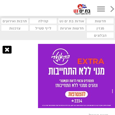
חדשות
אודות בת ים נט
קהילה
תרבות ואירועים
מגזין
חדשות ארציות
לייף סטייל
צרכנות
הבלוגים