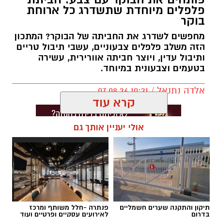
פלפלים מיוחדת שתשדרג כל ארוחת
בוקר
מחפשים לשדרג את החביתה של הבוקר? המתכון
הזה משלב פלפלים צבעוניים, עשבי תיבול טריים
ותיבול עדין, ויוצר חביתה אוורירית, עשירה
בטעמים וצבעונית במיוחד.
אלדה נתנאל / 10:21 07.08.26
קרא עוד
אולי יעניין אותך גם
תגים:
חביתת ירק
תיקון והתקנה שערים חשמליים
פנתרה -חלל משותף ומרכז
בדרום
לאירועים עסקיים ופרטיים ועוד