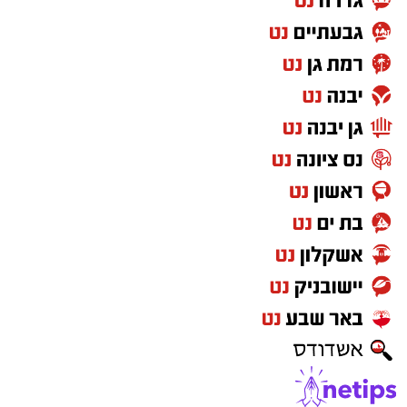
מחממים מחבת עם שמן הזית והחמאה.
מטגנים את הבצל במשך כ-2 דקות.
מוסיפים את קוביות הפלפלים ומקפיצים 3–4
דקות, עד שהן מתרככות אך נשארות מעט
פריכות.
בקערה טורפים את הביצים עם המלח,
הפלפל, הפפריקה והכורכום.
מוסיפים את עשבי התיבול ואת הגבינה (אם
משתמשים) ומערבבים.
יוצקים את תערובת הביצים למחבת מעל
הפלפלים.
מנמיכים את האש, מכסים ומבשלים כ-4
דקות.
מקפלים את החביתה ומגישים חמה.