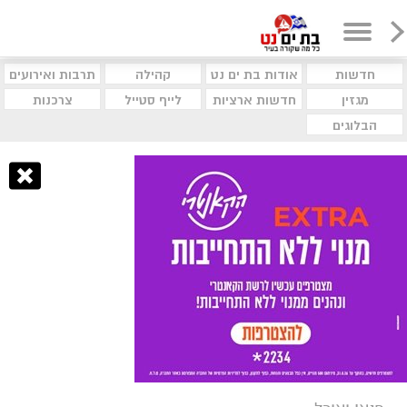
חדשות
אודות בת ים נט
קהילה
תרבות ואירועים
מגזין
חדשות ארציות
לייף סטייל
צרכנות
הבלוגים