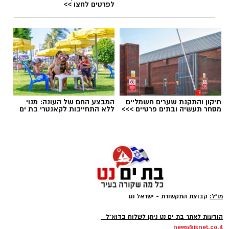
לפרטים לחצו >>
תיקון והתקנת שערים חשמליים
המבצע החם של העונה: מנוי
מסחר תעשיה ובתים פרטיים >>>
ללא התחייבות לקאנטרי בת ים
ai
מצרכים (ל-2 מנות)
4 ביצים
½ פלפל אדום, חתוך לקוביות קטנות
½ פלפל צהוב, חתוך לקוביות קטנות
מו"ל:
קבוצת התקשורת - ישראל נט
¼ פלפל ירוק, חתוך לקוביות קטנות
-
הודעות לאתר בת ים נט ניתן לשלוח בדוא"ל -
½ בצל קטן קצוץ דק (לא חובה)
news@isnet.co.il