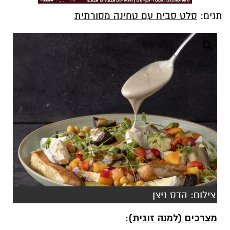
תגים:
סלט סביח עם טחינה מסורתית
צילום: הדס ניצן
מצרכים (למנה זוגית)
: