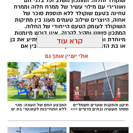
שוקולד וחלוה. המתכון משלב ופל בלגי חם
½ בצל קטן קצוץ דק (לא חובה)
ואוורירי עם מילוי עשיר של ממרח חלוה וממרח
2 כפות פטרוזיליה קצוצה
טחינה בטעם שוקולד ללא תוספת סוכר של
אחוה, היוצרים שילוב טעמים מענג בין מתיקות
2 כפות עירית קצוצה
השוקולד לעומק הטעם הייחודי של החלוה.
2 כפות גבינה בולגרית מפוררת (לא חובה)
המתכון פשוט ומהיר להכנה, אינו דורש מיומנות
½ כפית פפריקה מתוקה
מיוחדת ומתאים לכל מי שמעוניין להפתיע את בן
קרא עוד
קורט כורכום (לצבע)
או בת הזוג במחווה מתוקה ומיוחדת. בין אם
מדובר בארוחת בוקר מפנקת, קינוח לארוחה
מלח ופלפל שחור לפי הטעם
אולי יעניין אותך גם
רומנטית או פינוק זוגי בסוף היום, הוופל הבלגי
כפית חמאה וכפית שמן זית לטיגון
בטעם שוקולד וחלוה יהפוך כל רגע לחגיגה של
אהבה. ט"ו באב שמח!
אופן ההכנה
אלדה נתנאל / 09:09 26.07.26
תיקון והתקנת שערים חשמליים
המבצע החם של העונה: מנוי
מסחר תעשיה ובתים פרטיים >>>
ללא התחייבות לקאנטרי בת ים
תגים:
ופל בלגי במילוי שוקולד וחלוה