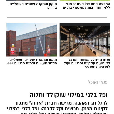
המבצע החם של העונה: מנוי
תיקון והתקנה שערים חשמליים
ללא התחייבות לקאנטרי בת ים
בדרום
פנתרה -חלל משותף ומרכז
תיקון והתקנת שערים חשמליים
לאירועים עסקיים ופרטיים ועוד
מסחר תעשיה ובתים פרטיים >>>
לפרטים לחצו >>
ai
מצרכים (ל-2 מנות)
פנאי ואוכל
4 ביצים
ופל בלגי במילוי שוקולד וחלוה
½ פלפל אדום, חתוך לקוביות קטנות
לרגל חג האהבה, מגישה חברת "אחוה" מתכון
½ פלפל צהוב, חתוך לקוביות קטנות
לקינוח מפנק, מרשים וקל להכנה: ופל בלגי במילוי
¼ פלפל ירוק, חתוך לקוביות קטנות