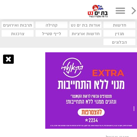
חדשות
אודות בת ים נט
קהילה
תרבות ואירועים
מגזין
חדשות ארציות
לייף סטייל
צרכנות
הבלוגים