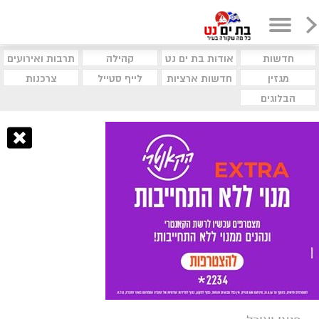
חדשות
אודות בת ים נט
קהילה
תרבות ואירועים
מגזין
חדשות ארציות
לייף סטייל
צרכנות
הבלוגים