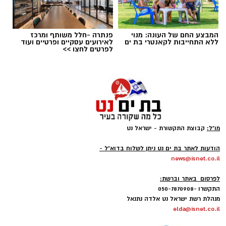
המבצע החם של העונה: מנוי
פנתרה -חלל משותף ומרכז
ללא התחייבות לקאנטרי בת ים
לאירועים עסקיים ופרטיים ועוד
לפרטים לחצו >>
ai
מצרכים (ל-2 מנות)
4 ביצים
½ פלפל אדום, חתוך לקוביות קטנות
½ פלפל צהוב, חתוך לקוביות קטנות
מו"ל:
קבוצת התקשורת - ישראל נט
¼ פלפל ירוק, חתוך לקוביות קטנות
-
הודעות לאתר בת ים נט ניתן לשלוח בדוא"ל -
½ בצל קטן קצוץ דק (לא חובה)
news@isnet.co.il
2 כפות פטרוזיליה קצוצה
-
2 כפות עירית קצוצה
לפרסום באתר וברשת:
התקשרו -050-7870908
2 כפות גבינה בולגרית מפוררת (לא חובה)
מנהלת רשת ישראל נט אלדה נתנאל
½ כפית פפריקה מתוקה
elda@isnet.co.il
קורט כורכום (לצבע)