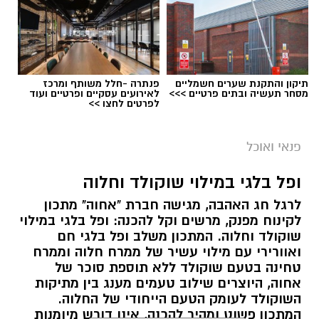
תיקון והתקנת שערים חשמליים
פנתרה -חלל משותף ומרכז
מסחר תעשיה ובתים פרטיים >>>
לאירועים עסקיים ופרטיים ועוד
לפרטים לחצו >>
ai
מצרכים (ל-2 מנות)
פנאי ואוכל
4 ביצים
ופל בלגי במילוי שוקולד וחלוה
½ פלפל אדום, חתוך לקוביות קטנות
לרגל חג האהבה, מגישה חברת "אחוה" מתכון
½ פלפל צהוב, חתוך לקוביות קטנות
לקינוח מפנק, מרשים וקל להכנה: ופל בלגי במילוי
¼ פלפל ירוק, חתוך לקוביות קטנות
שוקולד וחלוה. המתכון משלב ופל בלגי חם
½ בצל קטן קצוץ דק (לא חובה)
ואוורירי עם מילוי עשיר של ממרח חלוה וממרח
2 כפות פטרוזיליה קצוצה
טחינה בטעם שוקולד ללא תוספת סוכר של
אחוה, היוצרים שילוב טעמים מענג בין מתיקות
2 כפות עירית קצוצה
השוקולד לעומק הטעם הייחודי של החלוה.
2 כפות גבינה בולגרית מפוררת (לא חובה)
המתכון פשוט ומהיר להכנה, אינו דורש מיומנות