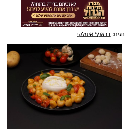
תגים:
בראנץ' איטלקי