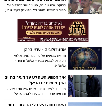
בבוקר שבת שחורה, פשיטה של מחבלים על
מוצב כיסופים. תומר ז"ל, גולנצ'יק צעיר, שמע
את ההוראה להיכנס פנימה, אך לא ציית.
מתוך אומץ לב בלתי רגיל, הוא בחר להמשיך
להילחם מתוך בונקר סמוך. ההחלטה האמיצה
של תומר הצילה את חבריו שהסתתרו
במיגונית. הוא נתן להם זמן יקר להתארגן
ולהגן על עצמם. תומר ז"ל נפל בקרב, אך
גבורתו תיזכר לנצח. כעת, חבריו ומשפחתו
אסטרולוגיה - עוזי הכהן
החליטו להנציח את זכרו בדרך מיוחדת
תחזית שבועית על פי התרולוגיה וקלפי
הטארוט לשבוע שבין – 18/08/23 ועד -
24/08/23.
איך הפשע השתלט על העיר בת ים
ואיך ממשיכים מכאן?
מה קרה לעיר בת ים בשנים שארגוני פשיעה
וגורמים עברייניים הצליחו להשתלט על
רחובות העיר באין מפריע? מדוע אין בעל בית
שיעצור את התופעה ויאפשר לבת ימים לצאת
האם נחווה קיץ בלי מדוזות בחופי