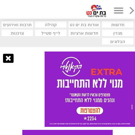
חדשות
אודות בת ים נט
קהילה
תרבות ואירועים
מגזין
חדשות ארציות
לייף סטייל
צרכנות
הבלוגים