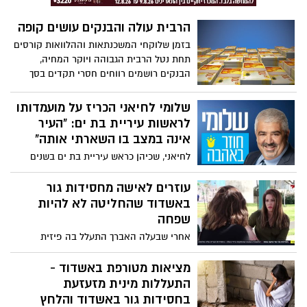
שונים.החשוד המרכזי בפרשה הודה בחקירה.
מלמעלה, אלא מהלב. 4.5 חודשים לפני
ההורים וצוות הגן לא שמו לב שמשהו לא
הבחירות. 2 מתמודדים צמודים עם אופי שונה
הרבית עולה והבנקים עושים קופה
כשורה.
-למי תושבי בת יותר יתחברו?
בזמן שלוקחי המשכנתאות וההלוואות קורסים
תחת נטל הרבית הגבוהה ויוקר המחיה,
הבנקים רושמים רווחים חסרי תקדים בסך
כולל של כ-6.252 מיליארד שקל רק לשלושת
החודשים הראשונים של השנה, כלומר קצב
שלומי לחיאני הכריז על מועמדותו
של כ25 מיליארד שקל בשנה!.
לראשות עיריית בת ים: "העיר
אינה במצב בו השארתי אותה"
לחיאני, שכיהן כראש עיריית בת ים בשנים
2003-2014 , ונחשב לאחד מראשי העיר
האהודים והמצליחים בישראל, הכריז רשמית
עוזרים לאישה מחסידות גור
על מועמדותו - "חוזר באהבה"
באשדוד שהחליטה לא להיות
שפחה
אחרי שבעלה האברך התעלל בה פיזית
ונפשית והטריד מינית את אחותה, היא
החליטה לעשות מעשה שלא יעשה בחסידות
מציאות מטורפת באשדוד -
גור – עזבה את הבית והגישה נגדו תלונה
התעללות מינית מזעזעת
במשטרה. בעקבות החרם הכללי שנעשה עליה
בחסידות גור באשדוד והלחץ