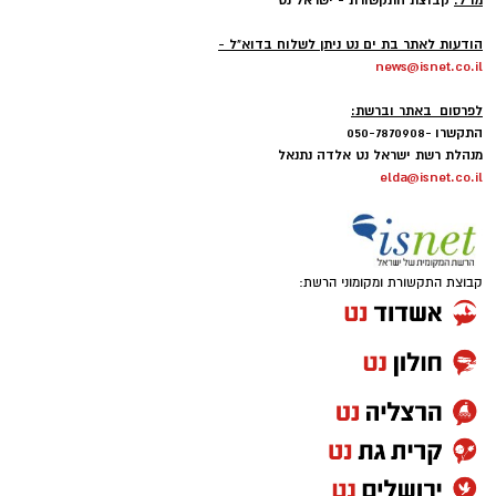
מו"ל:
קבוצת התקשורת - ישראל נט
-
הודעות לאתר בת ים נט ניתן לשלוח בדוא"ל -
news@isnet.co.il
-
לפרסום באתר וברשת:
התקשרו -050-7870908
מנהלת רשת ישראל נט אלדה נתנאל
elda@isnet.co.il
קבוצת התקשורת ומקומוני הרשת: