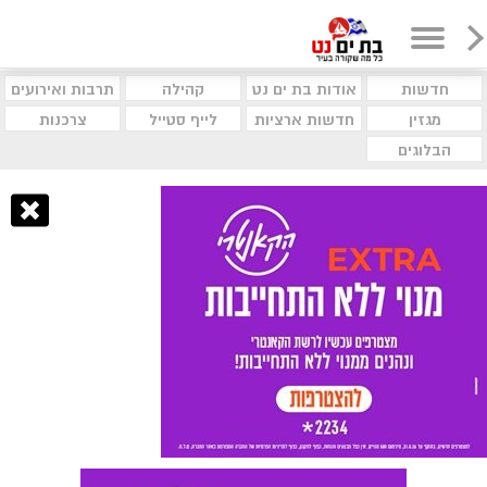
חדשות
אודות בת ים נט
קהילה
תרבות ואירועים
מגזין
חדשות ארציות
לייף סטייל
צרכנות
הבלוגים