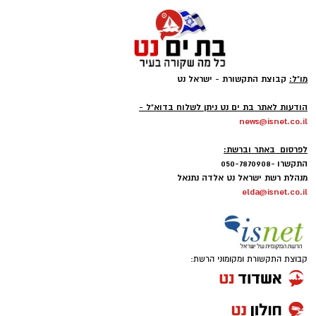
האירוע היה בהשתתפות מאות תושבות
ותושבים שנהנו מיום קיץ חווייתי ששילב ים,
אווירה טובה ומוזיקה
מו"ל:
קבוצת התקשורת - ישראל נט
-
הודעות לאתר בת ים נט ניתן לשלוח בדוא"ל -
news@isnet.co.il
-
לפרסום באתר וברשת:
התקשרו -050-7870908
מנהלת רשת ישראל נט אלדה נתנאל
elda@isnet.co.il
קבוצת התקשורת ומקומוני הרשת: