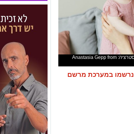
אימא ובת. השמות הנפוצים ביותר. אילוסטרציה: Anastasia Gepp from
ת 2025. כפי שנרשמו במערכת מרשם